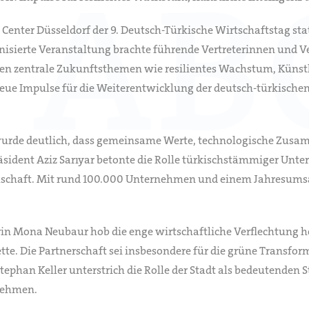
 Center Düsseldorf der 9. Deutsch-Türkische Wirtschaftstag st
isierte Veranstaltung brachte führende Vertreterinnen und Ver
 zentrale Zukunftsthemen wie resilientes Wachstum, Künstlic
s, neue Impulse für die Weiterentwicklung der deutsch-türkis
wurde deutlich, dass gemeinsame Werte, technologische Zusa
dent Aziz Sarıyar betonte die Rolle türkischstämmiger Unt
lschaft. Mit rund 100.000 Unternehmen und einem Jahresumsat
in Mona Neubaur hob die enge wirtschaftliche Verflechtung he
e. Die Partnerschaft sei insbesondere für die grüne Transfor
ephan Keller unterstrich die Rolle der Stadt als bedeutenden 
nehmen.