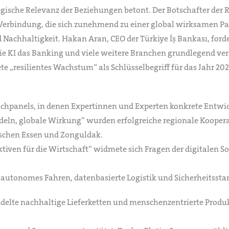
gische Relevanz der Beziehungen betont. Der Botschafter der 
 Verbindung, die sich zunehmend zu einer global wirksamen Pa
nd Nachhaltigkeit. Hakan Aran, CEO der Türkiye İş Bankası, f
ie KI das Banking und viele weitere Branchen grundlegend ver
e „resilientes Wachstum“ als Schlüsselbegriff für das Jahr 202
Fachpanels, in denen Expertinnen und Experten konkrete Entw
ndeln, globale Wirkung“ wurden erfolgreiche regionale Koope
ischen Essen und Zonguldak.
ektiven für die Wirtschaft“ widmete sich Fragen der digitalen
 autonomes Fahren, datenbasierte Logistik und Sicherheitssta
ndelte nachhaltige Lieferketten und menschenzentrierte Prod