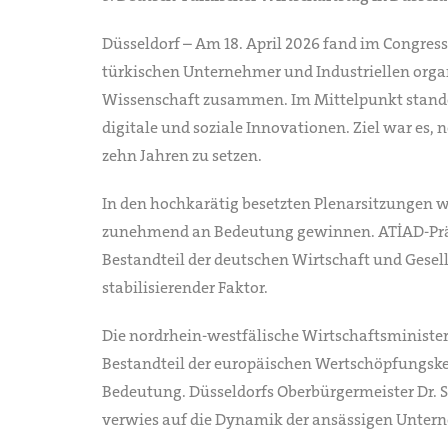
Düsseldorf – Am 18. April 2026 fand im Congress
türkischen Unternehmer und Industriellen organ
Wissenschaft zusammen. Im Mittelpunkt standen
digitale und soziale Innovationen. Ziel war e
zehn Jahren zu setzen.
In den hochkarätig besetzten Plenarsitzungen 
zunehmend an Bedeutung gewinnen. ATİAD-Präsi
Bestandteil der deutschen Wirtschaft und Gesel
stabilisierender Faktor.
Die nordrhein-westfälische Wirtschaftsminister
Bestandteil der europäischen Wertschöpfungskett
Bedeutung. Düsseldorfs Oberbürgermeister Dr. St
verwies auf die Dynamik der ansässigen Unter