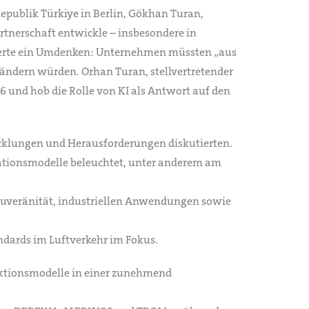
Republik Türkiye in Berlin, Gökhan Turan,
rtnerschaft entwickle – insbesondere in
orderte ein Umdenken: Unternehmen müssten „aus
ändern würden. Orhan Turan, stellvertretender
6 und hob die Rolle von KI als Antwort auf den
icklungen und Herausforderungen diskutierten.
rationsmodelle beleuchtet, unter anderem am
 Souveränität, industriellen Anwendungen sowie
ndards im Luftverkehr im Fokus.
uktionsmodelle in einer zunehmend