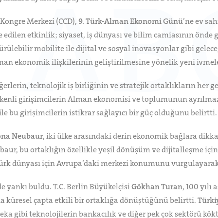
 Kongre Merkezi (CCD),
9. Türk-Alman Ekonomi Günü
’ne ev sah
 edilen etkinlik; siyaset, iş dünyası ve bilim camiasının önde g
lebilir mobilite ile dijital ve sosyal inovasyonlar gibi gelece
an ekonomik ilişkilerinin geliştirilmesine yönelik yeni ivmel
erlerin, teknolojik iş birliğinin ve stratejik ortaklıkların he
ökenli girişimcilerin Alman ekonomisi ve toplumunun ayrılmaz 
le bu girişimcilerin istikrar sağlayıcı bir güç olduğunu belirtti.
na Neubaur
, iki ülke arasındaki derin ekonomik bağlara dikka
aur, bu ortaklığın özellikle yeşil dönüşüm ve dijitalleşme için 
Türk dünyası için Avrupa’daki merkezi konumunu vurgulayarak 
de yankı buldu. T.C. Berlin Büyükelçisi
Gökhan Turan
, 100 yılı
a küresel çapta etkili bir ortaklığa dönüştüğünü belirtti.
Türki
a gibi teknolojilerin bankacılık ve diğer pek çok sektörü kökte