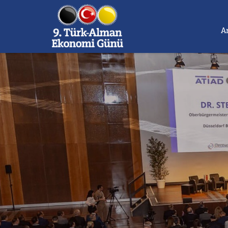
burda 1
A