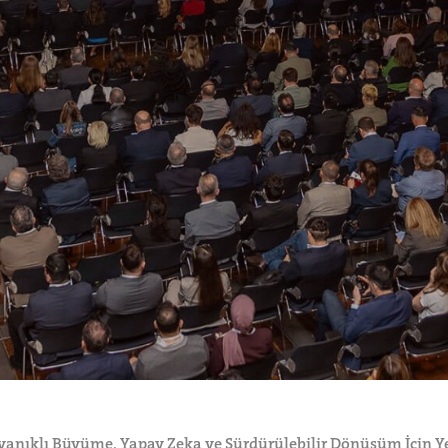
anıklı Büyüme, Yapay Zeka ve Sürdürülebilir Dönüşüm İçin Y