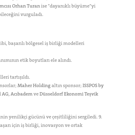
ımcısı Orhan Turan
ise "dayanıklı büyüme"yi
bileceğini vurguladı.
 başarılı bölgesel iş birliği modelleri
nımının etik boyutları ele alındı.
eri tartışıldı.
nsorlar;
Maher Holding
altın sponsor;
ISSPOS by
al AG, Acıbadem
ve
Düsseldorf Ekonomi Teşvik
 yenilikçi gücünü ve çeşitliliğini sergiledi. 9.
arı için iş birliği, inovasyon ve ortak