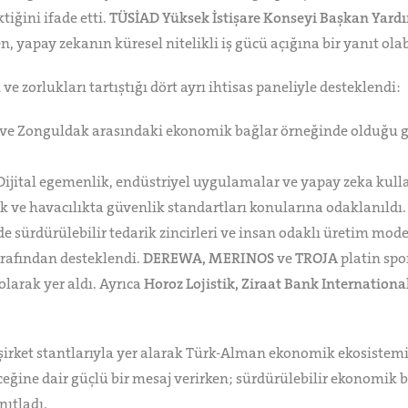
iğini ifade etti.
TÜSİAD Yüksek İstişare Konseyi Başkan Yard
 yapay zekanın küresel nitelikli iş gücü açığına bir yanıt ola
 zorlukları tartıştığı dört ayrı ihtisas paneliyle desteklendi:
ve Zonguldak arasındaki ekonomik bağlar örneğinde olduğu gibi,
ijital egemenlik, endüstriyel uygulamalar ve yapay zeka kulla
ik ve havacılıkta güvenlik standartları konularına odaklanıldı.
 sürdürülebilir tedarik zincirleri ve insan odaklı üretim modell
rafından desteklendi.
DEREWA, MERINOS
ve
TROJA
platin spo
larak yer aldı. Ayrıca
Horoz Lojistik, Ziraat Bank Internation
irket stantlarıyla yer alarak Türk-Alman ekonomik ekosisteminin
eğine dair güçlü bir mesaj verirken; sürdürülebilir ekonomik baş
nıtladı.