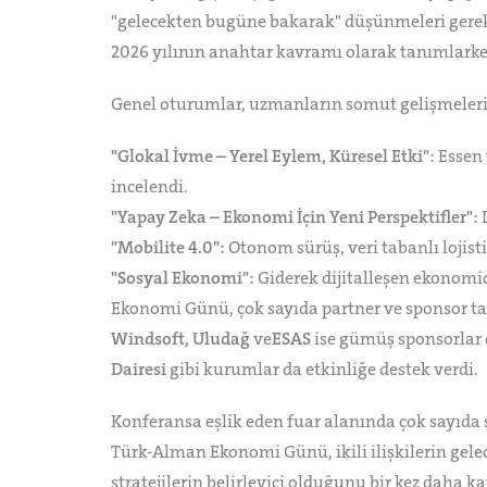
"gelecekten bugüne bakarak" düşünmeleri gerekt
2026 yılının anahtar kavramı olarak tanımlarken,
Genel oturumlar, uzmanların somut gelişmeleri ve
"Glokal İvme – Yerel Eylem, Küresel Etki":
Essen 
incelendi.
"Yapay Zeka – Ekonomi İçin Yeni Perspektifler":
D
"Mobilite 4.0":
Otonom sürüş, veri tabanlı lojist
"Sosyal Ekonomi":
Giderek dijitalleşen ekonomide
Ekonomi Günü, çok sayıda partner ve sponsor ta
Windsoft, Uludağ
ve
ESAS
ise gümüş sponsorlar o
Dairesi
gibi kurumlar da etkinliğe destek verdi.
Konferansa eşlik eden fuar alanında çok sayıda ş
Türk-Alman Ekonomi Günü, ikili ilişkilerin gelec
stratejilerin belirleyici olduğunu bir kez daha ka