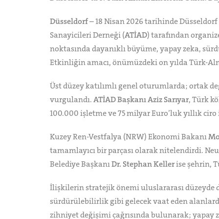
Düsseldorf
– 18 Nisan 2026 tarihinde Düsseldorf
Sanayicileri Derneği (
ATİAD
) tarafından organize
noktasında dayanıklı büyüme, yapay zeka, sürdürü
Etkinliğin amacı, önümüzdeki on yılda Türk-Alm
Üst düzey katılımlı genel oturumlarda; ortak değ
vurgulandı.
ATİAD Başkanı Aziz Sarıyar
, Türk k
100.000 işletme ve 75 milyar Euro’luk yıllık ciro i
Kuzey Ren-Vestfalya (NRW) Ekonomi Bakanı
Mo
tamamlayıcı bir parçası olarak nitelendirdi. Neub
Belediye Başkanı
Dr. Stephan Keller
ise şehrin, 
İlişkilerin stratejik önemi uluslararası düzeyde 
sürdürülebilirlik gibi gelecek vaat eden alanlard
zihniyet değişimi çağrısında bulunarak; yapay zek